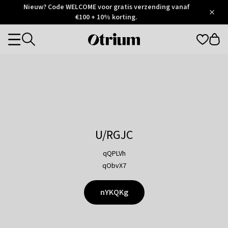
Otrium
Nieuw? Code WELCOME voor gratis verzending vanaf
/
5
Trustpilot
€100 + 10% korting.
score
Otrium
Categories
home
page
U/RGJC
qQPLVh
qObvX7
nYKQKg