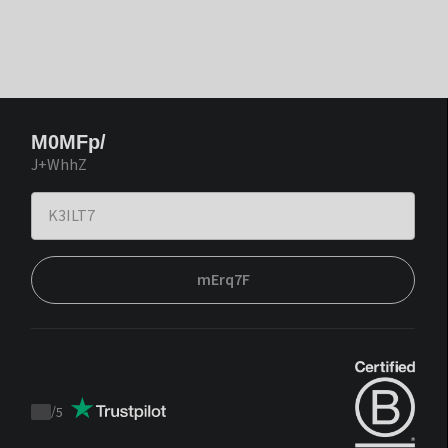
M0MFp/
J+WhhZ
mErq7F
/
5
Trustpilot
score