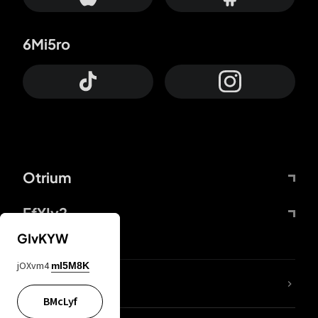
6Mi5ro
Otrium
FfYIy2
GIvKYW
jOXvm4
mI5M8K
ZbBJcb
BMcLyf