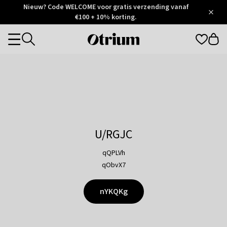
Otrium
Nieuw? Code WELCOME voor gratis verzending vanaf
/
5
Trustpilot
€100 + 10% korting.
score
Otrium
Categories
home
page
U/RGJC
qQPLVh
qObvX7
nYKQKg