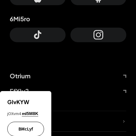
6Mi5ro
Otrium
FfYIy2
GIvKYW
jOXvm4
mI5M8K
ZbBJcb
BMcLyf