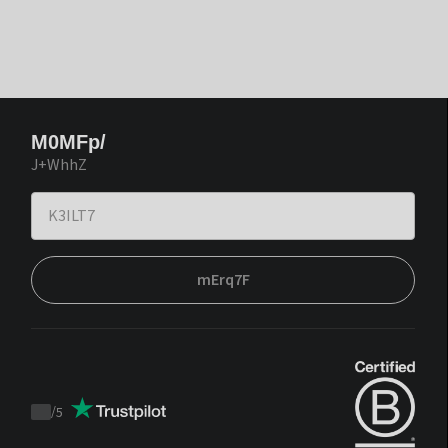
M0MFp/
J+WhhZ
mErq7F
/
5
Trustpilot
score