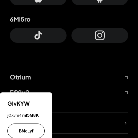
6Mi5ro
Otrium
FfYIy2
GIvKYW
jOXvm4
mI5M8K
ZbBJcb
BMcLyf