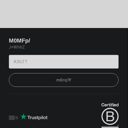
M0MFp/
J+WhhZ
mErq7F
/
5
Trustpilot
score