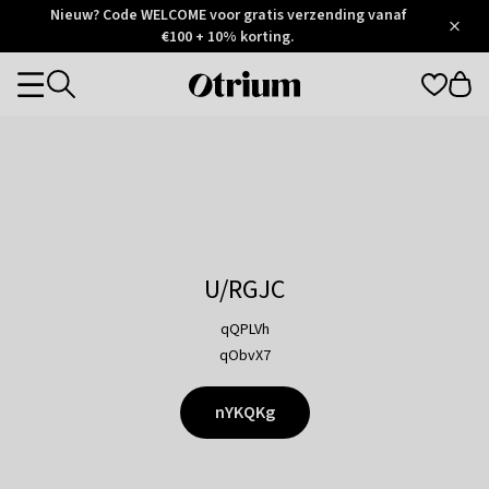
Otrium
Nieuw? Code WELCOME voor gratis verzending vanaf
/
5
Trustpilot
€100 + 10% korting.
score
Otrium
Categories
home
page
U/RGJC
qQPLVh
qObvX7
nYKQKg