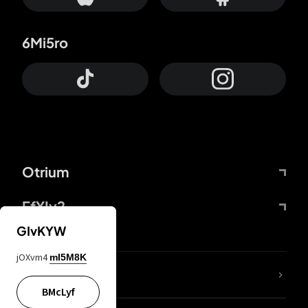
6Mi5ro
Otrium
FfYIy2
GIvKYW
jOXvm4
mI5M8K
ZbBJcb
BMcLyf