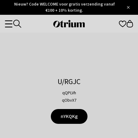
Otrium
Nieuw? Code WELCOME voor gratis verzending vanaf
/
5
Trustpilot
€100 + 10% korting.
score
Otrium
Categories
home
page
U/RGJC
qQPLVh
qObvX7
nYKQKg