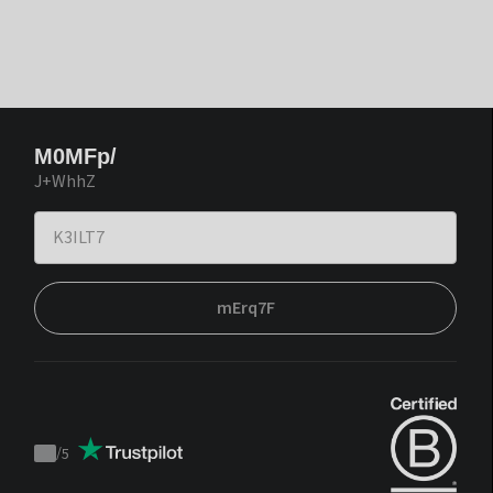
M0MFp/
J+WhhZ
mErq7F
/
5
Trustpilot
score