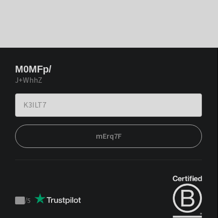
M0MFp/
J+WhhZ
mErq7F
/
5
Trustpilot
score