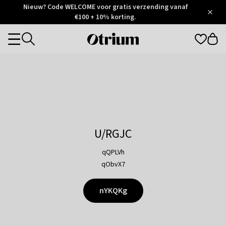
Otrium
Nieuw? Code WELCOME voor gratis verzending vanaf
/
5
Trustpilot
€100 + 10% korting.
score
Otrium
Categories
home
page
U/RGJC
qQPLVh
qObvX7
nYKQKg