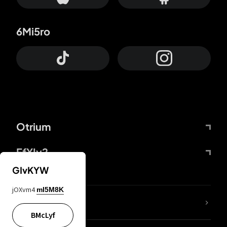
6Mi5ro
Otrium
FfYIy2
GIvKYW
jOXvm4
mI5M8K
ZbBJcb
BMcLyf