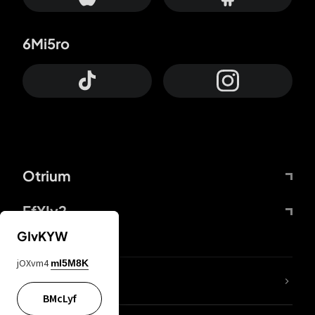
6Mi5ro
Otrium
FfYIy2
GIvKYW
jOXvm4
mI5M8K
ZbBJcb
BMcLyf