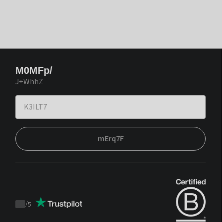
M0MFp/
J+WhhZ
mErq7F
/
5
Trustpilot
score