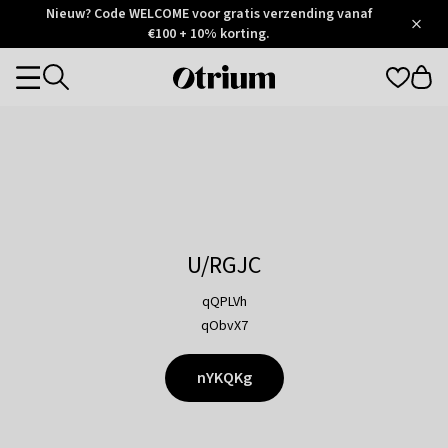
Otrium
Nieuw? Code WELCOME voor gratis verzending vanaf
/
5
Trustpilot
€100 + 10% korting.
score
Otrium
Categories
home
page
U/RGJC
qQPLVh
qObvX7
nYKQKg