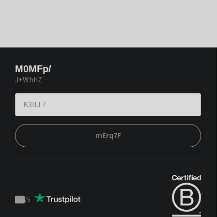
M0MFp/
J+WhhZ
mErq7F
/
5
Trustpilot
score