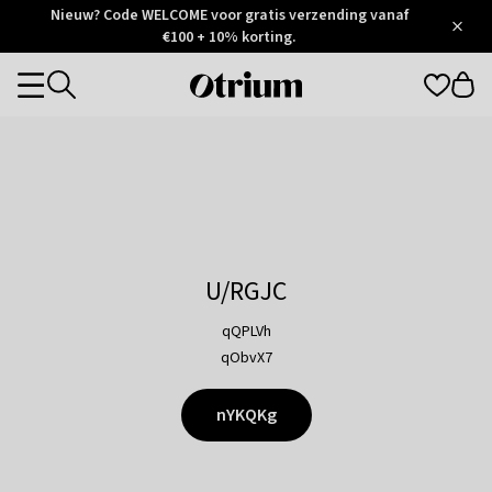
Otrium
Nieuw? Code WELCOME voor gratis verzending vanaf
/
5
Trustpilot
€100 + 10% korting.
score
Otrium
Categories
home
page
U/RGJC
qQPLVh
qObvX7
nYKQKg