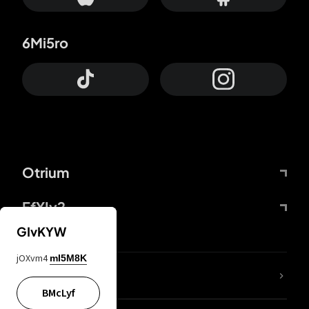
6Mi5ro
Otrium
FfYIy2
GIvKYW
jOXvm4
mI5M8K
ZbBJcb
BMcLyf