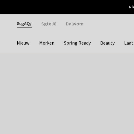
Otrium
Ni
Gratis verzending vanaf €150
Snel bezorgd & simpel
Gender
8sgAQ/
SgteJ8
Dalwom
Nieuw
Merken
Spring Ready
Beauty
Laat
Categories