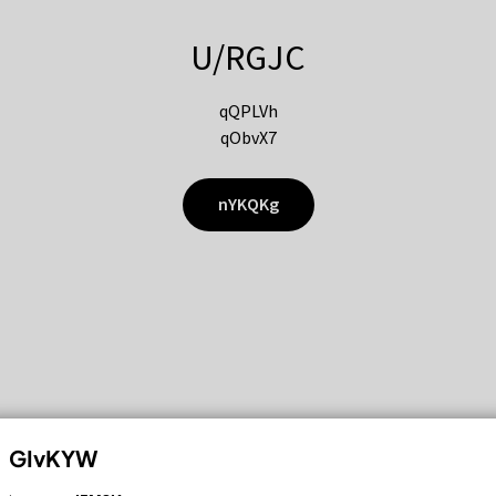
U/RGJC
qQPLVh
qObvX7
nYKQKg
GIvKYW