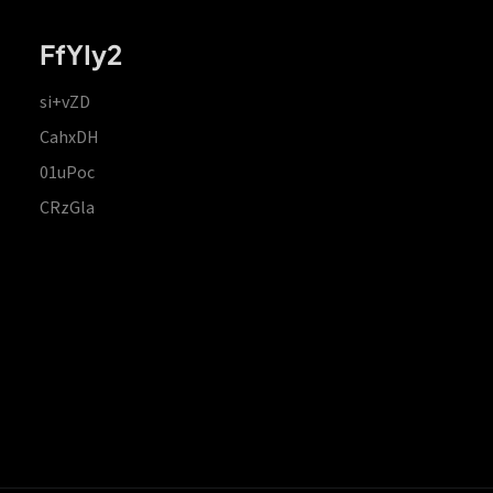
FfYIy2
si+vZD
CahxDH
01uPoc
CRzGla