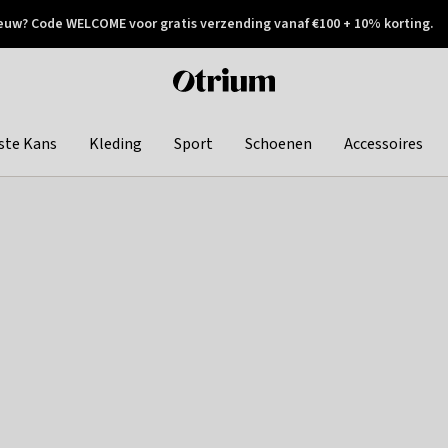
euw? Code WELCOME voor gratis verzending vanaf €100 + 10% korting.
 geretourneerd
Achteraf betalen
Otrium
home
page
ste Kans
Kleding
Sport
Schoenen
Accessoires