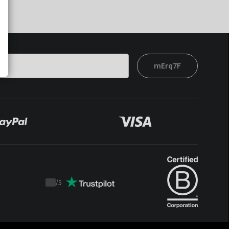
mErq7F
/
5
Trustpilot
score