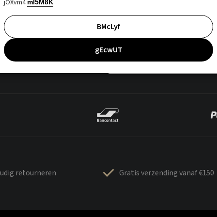
jOXvm4
mI5M8K
BMcLyf
gEcwUT
udig retourneren
Gratis verzending vanaf €150