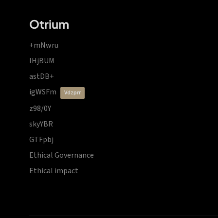
Otrium
+mNwru
lHjBUM
astDB+
igWSFm
vdzprr
z98/0Y
skyYBR
GTFpbj
Ethical Governance
Ethical impact