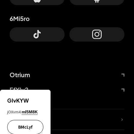
6Mi5ro
Otrium
FfYIy2
GIvKYW
jOXvm4
mI5M8K
ZbBJcb
BMcLyf