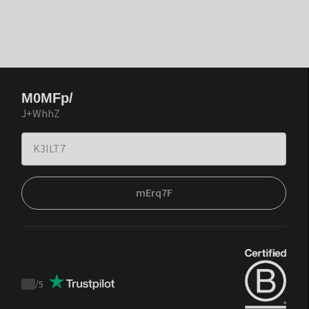
M0MFp/
J+WhhZ
mErq7F
/
5
Trustpilot
score