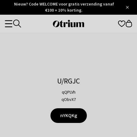
Otrium
Nieuw? Code WELCOME voor gratis verzending vanaf
/
5
Trustpilot
€100 + 10% korting.
score
Otrium
Categories
home
page
U/RGJC
qQPLVh
qObvX7
nYKQKg