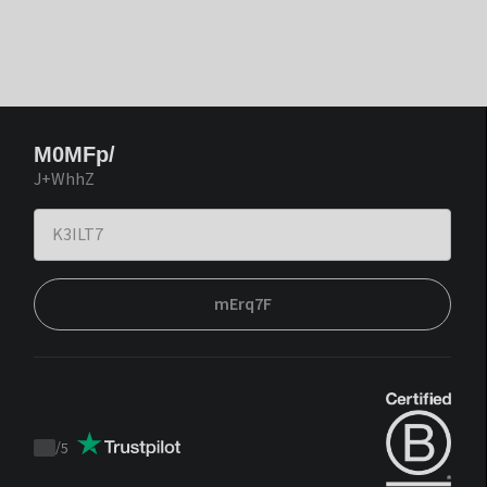
M0MFp/
J+WhhZ
mErq7F
/
5
Trustpilot
score