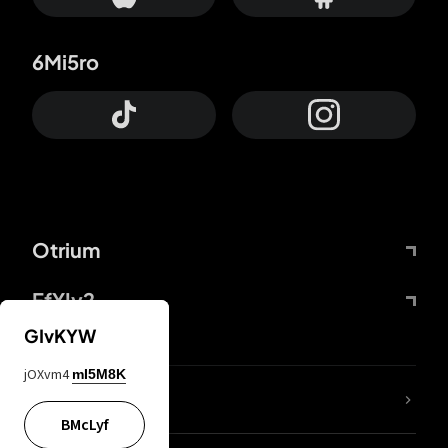
6Mi5ro
Otrium
FfYIy2
GIvKYW
jOXvm4
mI5M8K
ZbBJcb
BMcLyf