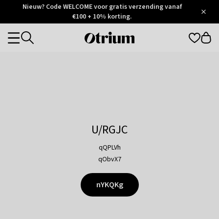
Otrium
Nieuw? Code WELCOME voor gratis verzending vanaf
/
5
Trustpilot
€100 + 10% korting.
score
Otrium
Categories
home
page
U/RGJC
qQPLVh
qObvX7
nYKQKg