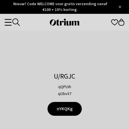
Otrium
Nieuw? Code WELCOME voor gratis verzending vanaf
/
5
Trustpilot
€100 + 10% korting.
score
Otrium
Categories
home
page
U/RGJC
qQPLVh
qObvX7
nYKQKg