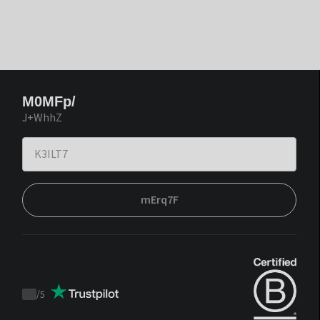
M0MFp/
J+WhhZ
mErq7F
/
5
Trustpilot
score