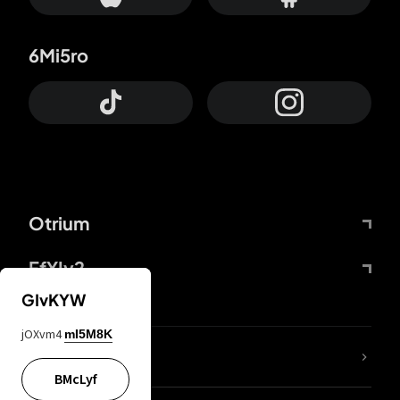
6Mi5ro
Otrium
FfYIy2
GIvKYW
jOXvm4
mI5M8K
ZbBJcb
BMcLyf