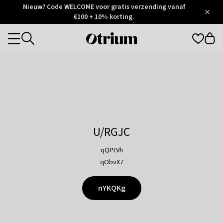
Otrium
Nieuw? Code WELCOME voor gratis verzending vanaf
/
5
Trustpilot
€100 + 10% korting.
score
Otrium
Categories
home
page
U/RGJC
qQPLVh
qObvX7
nYKQKg