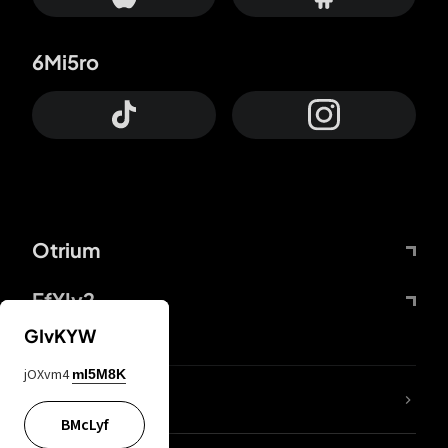
6Mi5ro
Otrium
FfYIy2
GIvKYW
jOXvm4
mI5M8K
ZbBJcb
BMcLyf