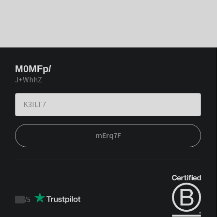
M0MFp/
J+WhhZ
mErq7F
/
5
Trustpilot
score