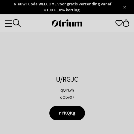
Otrium
Nieuw? Code WELCOME voor gratis verzending vanaf
/
5
Trustpilot
€100 + 10% korting.
score
Otrium
Categories
home
page
U/RGJC
qQPLVh
qObvX7
nYKQKg