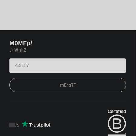
M0MFp/
J+WhhZ
mErq7F
/
5
Trustpilot
score