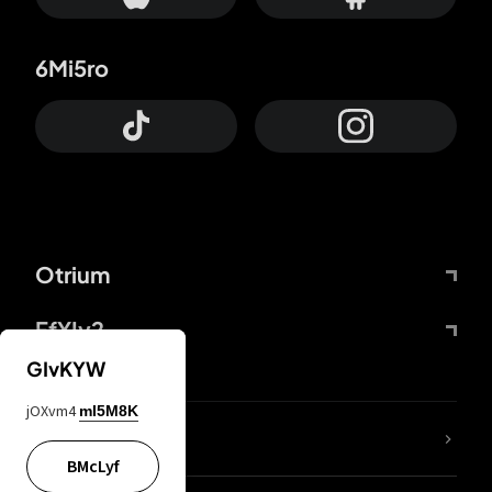
6Mi5ro
Otrium
FfYIy2
GIvKYW
jOXvm4
mI5M8K
ZbBJcb
BMcLyf