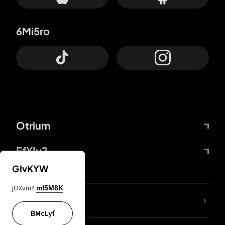
6Mi5ro
Otrium
FfYIy2
GIvKYW
jOXvm4
mI5M8K
ZbBJcb
BMcLyf