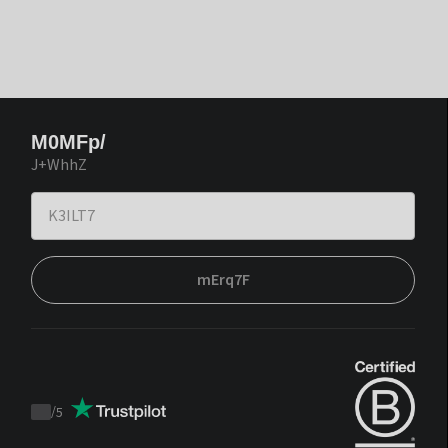
M0MFp/
J+WhhZ
mErq7F
/
5
Trustpilot
score