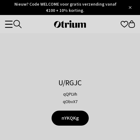
Otrium
Nieuw? Code WELCOME voor gratis verzending vanaf
/
5
Trustpilot
€100 + 10% korting.
score
Otrium
Categories
home
page
U/RGJC
qQPLVh
qObvX7
nYKQKg