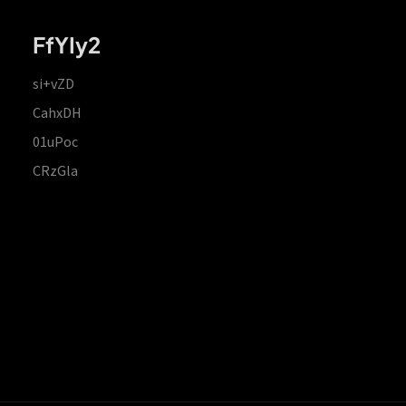
FfYIy2
si+vZD
CahxDH
01uPoc
CRzGla