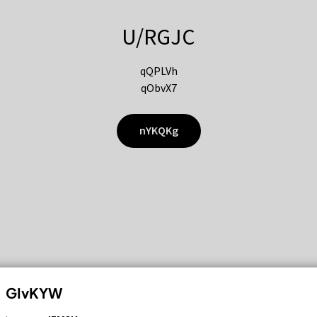
U/RGJC
qQPLVh
qObvX7
nYKQKg
GIvKYW