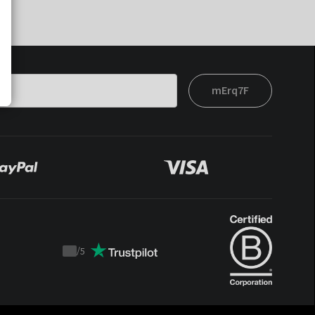
mErq7F
/
5
Trustpilot
score