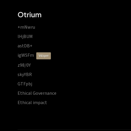
Otrium
+mNwru
lHjBUM
astDB+
igWSFm
vdzprr
z98/0Y
skyYBR
GTFpbj
Ethical Governance
Ethical impact