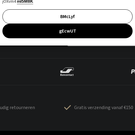
jOXvm4
mI5M8K
BMcLyf
gEcwUT
udig retourneren
Gratis verzending vanaf €150