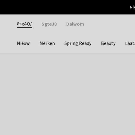
Otrium
Ni
Gratis verzending vanaf €150
Snel bezorgd & simpel
Gender
8sgAQ/
SgteJ8
Dalwom
Nieuw
Merken
Spring Ready
Beauty
Laat
Categories