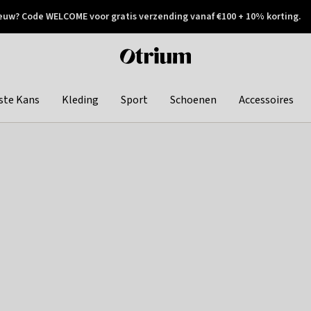
euw? Code WELCOME voor gratis verzending vanaf €100 + 10% korting.
 geretourneerd
Achteraf betalen
Otrium
home
page
ste Kans
Kleding
Sport
Schoenen
Accessoires