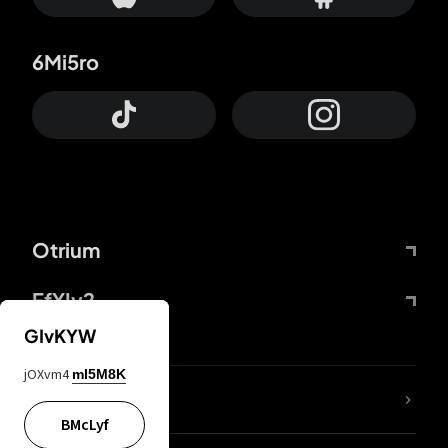
6Mi5ro
Otrium
FfYIy2
GIvKYW
jOXvm4
mI5M8K
ZbBJcb
BMcLyf