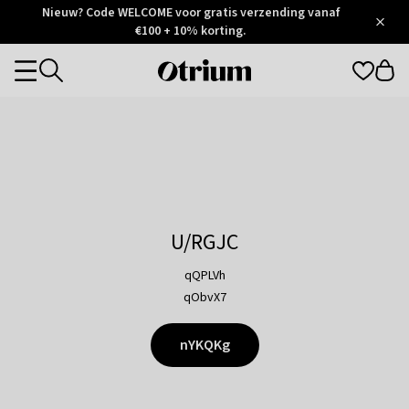
Otrium
Nieuw? Code WELCOME voor gratis verzending vanaf
/
5
Trustpilot
€100 + 10% korting.
score
Otrium
Categories
home
page
U/RGJC
qQPLVh
qObvX7
nYKQKg