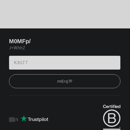
M0MFp/
J+WhhZ
mErq7F
/
5
Trustpilot
score