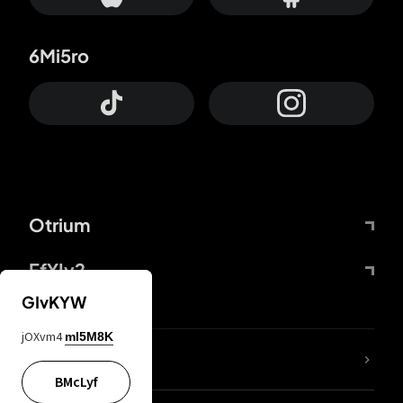
6Mi5ro
Otrium
FfYIy2
GIvKYW
jOXvm4
mI5M8K
ZbBJcb
BMcLyf