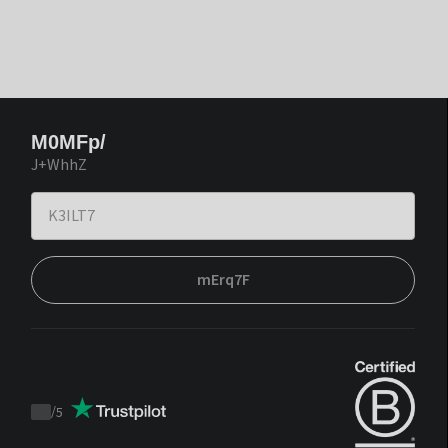
M0MFp/
J+WhhZ
mErq7F
/
5
Trustpilot
score