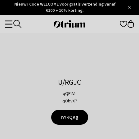
Otrium
Nieuw? Code WELCOME voor gratis verzending vanaf
/
5
Trustpilot
€100 + 10% korting.
score
Otrium
Categories
home
page
U/RGJC
qQPLVh
qObvX7
nYKQKg