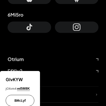
6Mi5ro
Otrium
FfYIy2
GIvKYW
jOXvm4
mI5M8K
ZbBJcb
BMcLyf