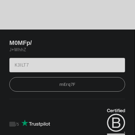
M0MFp/
J+WhhZ
mErq7F
/
5
Trustpilot
score