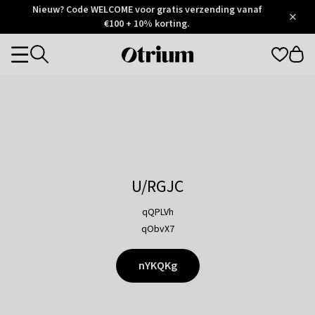
Otrium
Nieuw? Code WELCOME voor gratis verzending vanaf
/
5
Trustpilot
€100 + 10% korting.
score
Otrium
Categories
home
page
U/RGJC
qQPLVh
qObvX7
nYKQKg