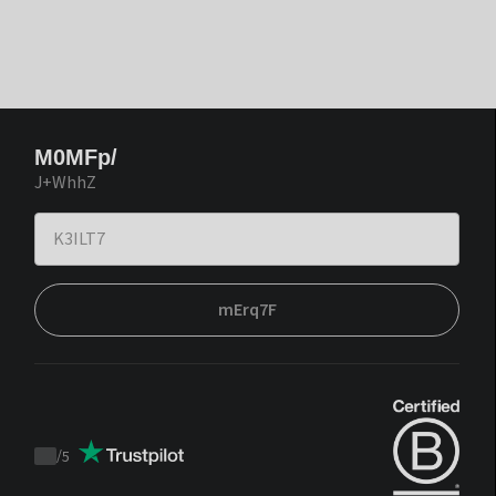
M0MFp/
J+WhhZ
mErq7F
/
5
Trustpilot
score