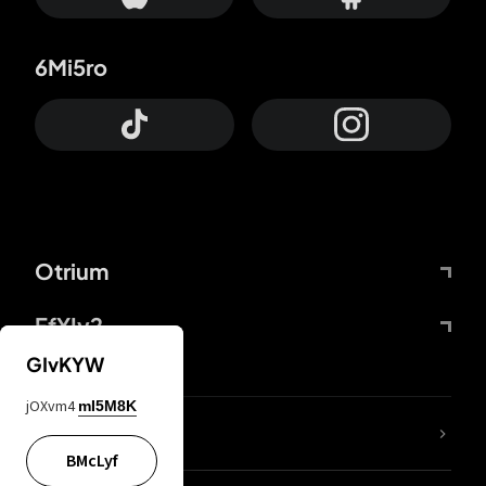
6Mi5ro
Otrium
FfYIy2
GIvKYW
jOXvm4
mI5M8K
ZbBJcb
BMcLyf