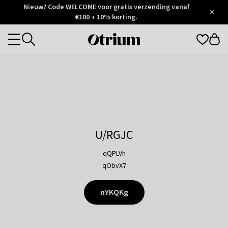
Otrium
Nieuw? Code WELCOME voor gratis verzending vanaf
/
5
Trustpilot
€100 + 10% korting.
score
Otrium
Categories
home
page
U/RGJC
qQPLVh
qObvX7
nYKQKg