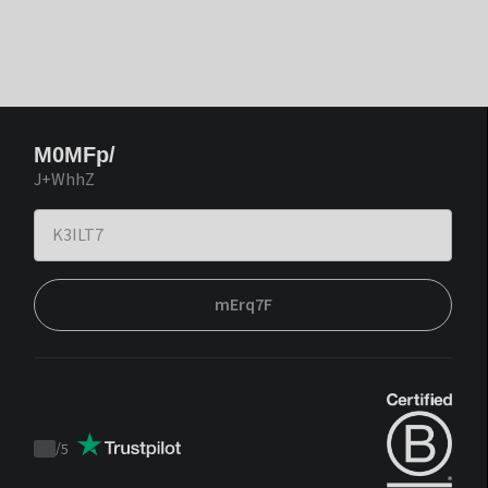
M0MFp/
J+WhhZ
mErq7F
/
5
Trustpilot
score