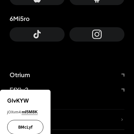
6Mi5ro
Otrium
FfYIy2
GIvKYW
jOXvm4
mI5M8K
ZbBJcb
BMcLyf