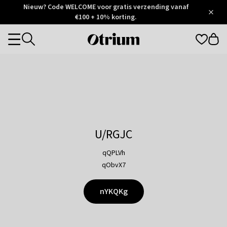
Otrium
Nieuw? Code WELCOME voor gratis verzending vanaf
/
5
Trustpilot
€100 + 10% korting.
score
Otrium
Categories
home
page
U/RGJC
qQPLVh
qObvX7
nYKQKg