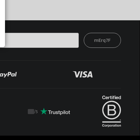
mErq7F
/
5
Trustpilot
score