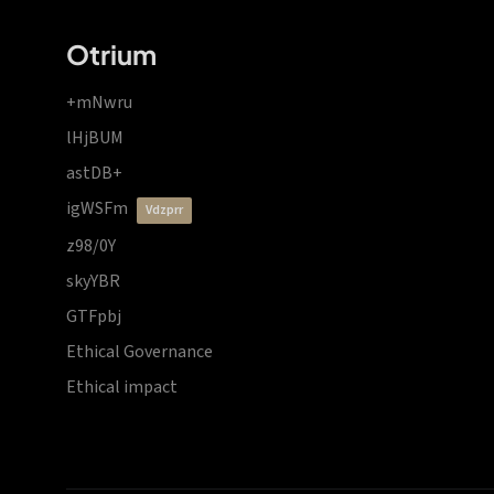
Otrium
+mNwru
lHjBUM
astDB+
igWSFm
vdzprr
z98/0Y
skyYBR
GTFpbj
Ethical Governance
Ethical impact