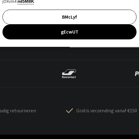
jOXvm4
mI5M8K
BMcLyf
gEcwUT
udig retourneren
Gratis verzending vanaf €150