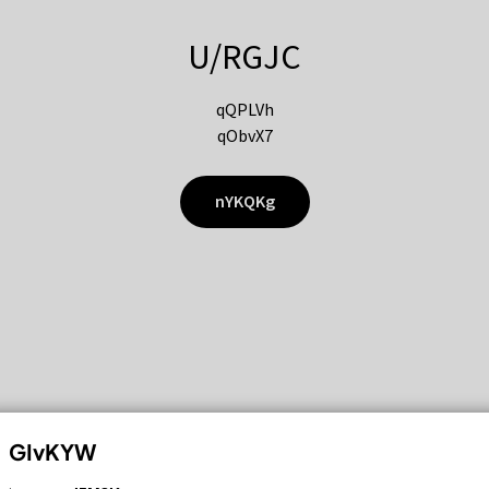
U/RGJC
qQPLVh
qObvX7
nYKQKg
GIvKYW