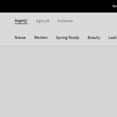
Otrium
Ni
Gratis verzending vanaf €150
Snel bezorgd & simpel
Gender
8sgAQ/
SgteJ8
Dalwom
Nieuw
Merken
Spring Ready
Beauty
Laat
Categories