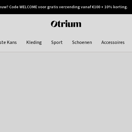
euw? Code WELCOME voor gratis verzending vanaf €100 + 10% korting.
 geretourneerd
Achteraf betalen
Otrium
home
page
ste Kans
Kleding
Sport
Schoenen
Accessoires