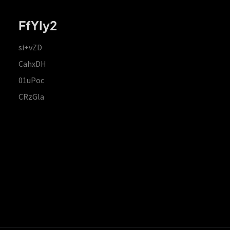
FfYIy2
si+vZD
CahxDH
01uPoc
CRzGla