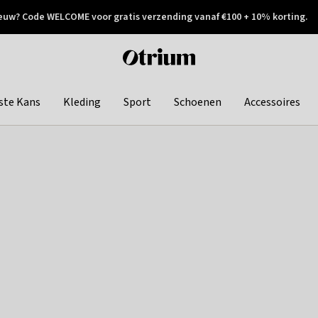
euw? Code WELCOME voor gratis verzending vanaf €100 + 10% korting.
 geretourneerd
Achteraf betalen
Otrium
home
page
ste Kans
Kleding
Sport
Schoenen
Accessoires