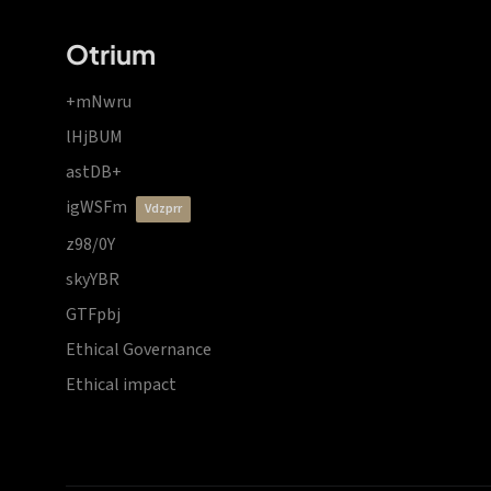
Otrium
+mNwru
lHjBUM
astDB+
igWSFm
vdzprr
z98/0Y
skyYBR
GTFpbj
Ethical Governance
Ethical impact