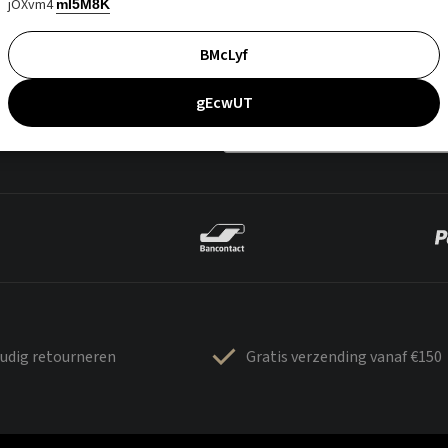
jOXvm4
mI5M8K
BMcLyf
gEcwUT
udig retourneren
Gratis verzending vanaf €150