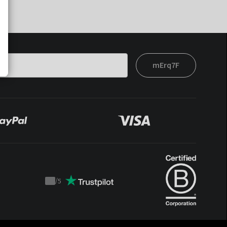
mErq7F
/
5
Trustpilot
score