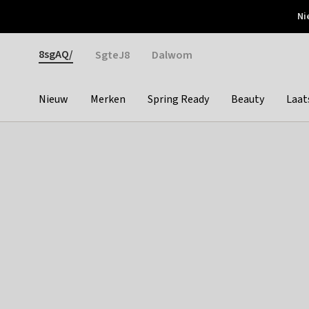
Otrium
Ni
Gratis verzending vanaf €150
Snel bezorgd & simpel
Gender
8sgAQ/
SgteJ8
Dalwom
Nieuw
Merken
Spring Ready
Beauty
Laat
Categories