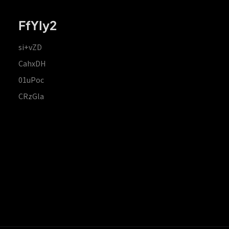
FfYIy2
si+vZD
CahxDH
01uPoc
CRzGla