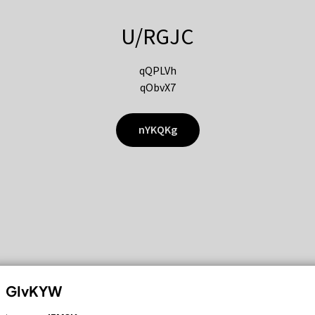
U/RGJC
qQPLVh
qObvX7
nYKQKg
GIvKYW