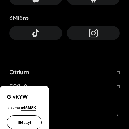
6Mi5ro
Otrium
FfYIy2
GIvKYW
jOXvm4
mI5M8K
ZbBJcb
BMcLyf