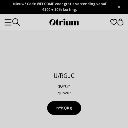
Otrium
Nieuw? Code WELCOME voor gratis verzending vanaf
/
5
Trustpilot
€100 + 10% korting.
score
Otrium
Categories
home
page
U/RGJC
qQPLVh
qObvX7
nYKQKg