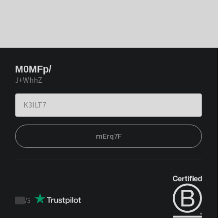
M0MFp/
J+WhhZ
mErq7F
/
5
Trustpilot
score