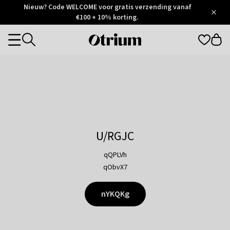
Otrium
Nieuw? Code WELCOME voor gratis verzending vanaf
/
5
Trustpilot
€100 + 10% korting.
score
Otrium
Categories
home
page
U/RGJC
qQPLVh
qObvX7
nYKQKg