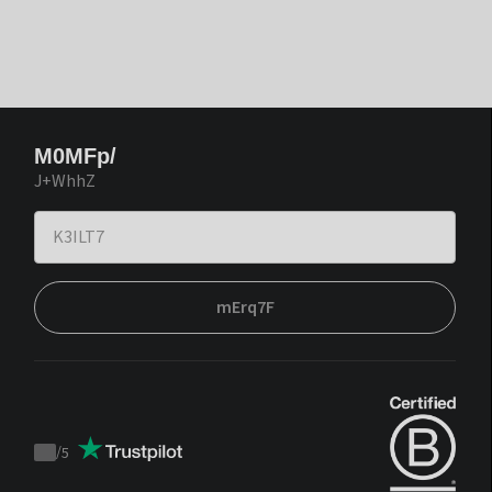
M0MFp/
J+WhhZ
mErq7F
/
5
Trustpilot
score