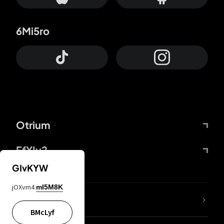
6Mi5ro
Otrium
FfYIy2
GIvKYW
jOXvm4
mI5M8K
ZbBJcb
BMcLyf