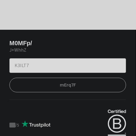
M0MFp/
J+WhhZ
mErq7F
/
5
Trustpilot
score