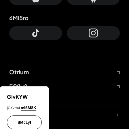
6Mi5ro
Otrium
FfYIy2
GIvKYW
jOXvm4
mI5M8K
ZbBJcb
BMcLyf