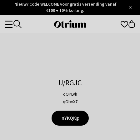
Otrium
Nieuw? Code WELCOME voor gratis verzending vanaf
/
5
Trustpilot
€100 + 10% korting.
score
Otrium
Categories
home
page
U/RGJC
qQPLVh
qObvX7
nYKQKg