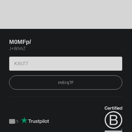
M0MFp/
J+WhhZ
mErq7F
/
5
Trustpilot
score