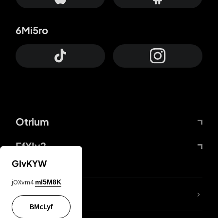
6Mi5ro
Otrium
FfYIy2
GIvKYW
jOXvm4
mI5M8K
ZbBJcb
BMcLyf