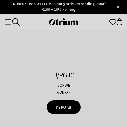
Otrium
Nieuw? Code WELCOME voor gratis verzending vanaf
/
5
Trustpilot
€100 + 10% korting.
score
Otrium
Categories
home
page
U/RGJC
qQPLVh
qObvX7
nYKQKg