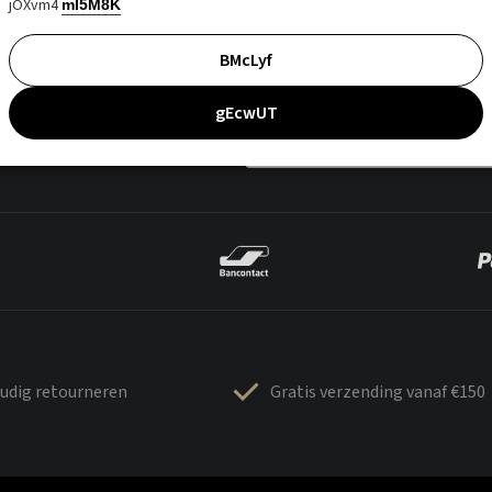
jOXvm4
mI5M8K
BMcLyf
gEcwUT
udig retourneren
Gratis verzending vanaf €150