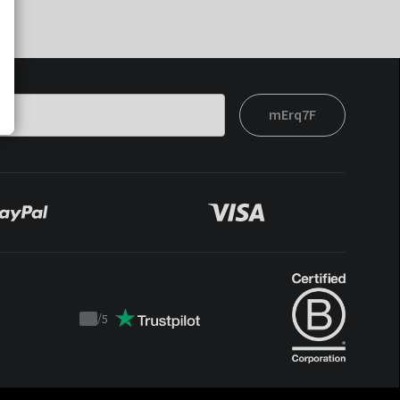
mErq7F
/
5
Trustpilot
score