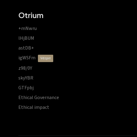
Otrium
+mNwru
lHjBUM
astDB+
igWSFm
vdzprr
z98/0Y
skyYBR
GTFpbj
Ethical Governance
Ethical impact