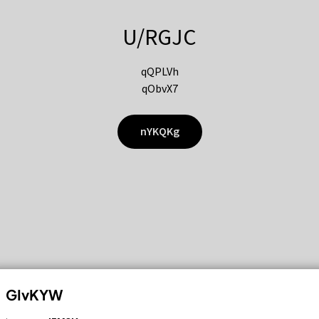
U/RGJC
qQPLVh
qObvX7
nYKQKg
GIvKYW