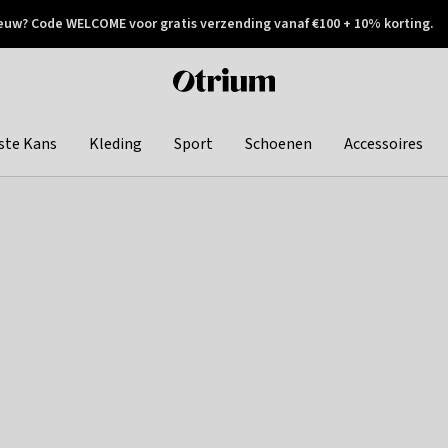
euw? Code WELCOME voor gratis verzending vanaf €100 + 10% korting.
 geretourneerd
Achteraf betalen
Otrium
home
page
ste Kans
Kleding
Sport
Schoenen
Accessoires