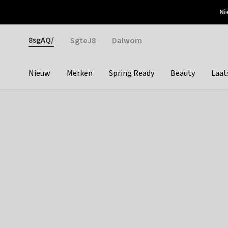
Otrium
Ni
Gratis verzending vanaf €150
Snel bezorgd & simpel
Gender
8sgAQ/
SgteJ8
Dalwom
Nieuw
Merken
Spring Ready
Beauty
Laat
Categories