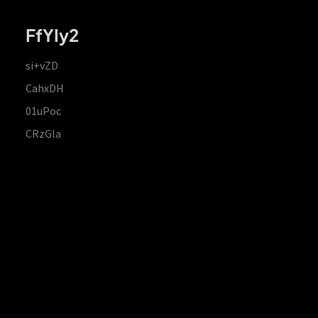
FfYIy2
si+vZD
CahxDH
01uPoc
CRzGla