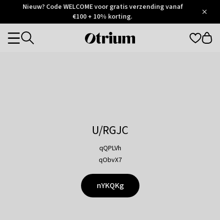
Otrium
Nieuw? Code WELCOME voor gratis verzending vanaf
/
5
Trustpilot
€100 + 10% korting.
score
Otrium
Categories
home
page
U/RGJC
qQPLVh
qObvX7
nYKQKg