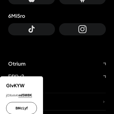
6Mi5ro
Otrium
FfYIy2
GIvKYW
jOXvm4
mI5M8K
ZbBJcb
BMcLyf