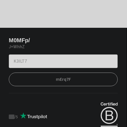
M0MFp/
J+WhhZ
mErq7F
/
5
Trustpilot
score