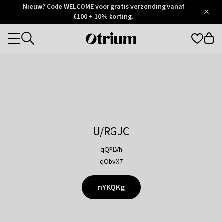
Otrium
Nieuw? Code WELCOME voor gratis verzending vanaf
/
5
Trustpilot
€100 + 10% korting.
score
Otrium
Categories
home
page
U/RGJC
qQPLVh
qObvX7
nYKQKg