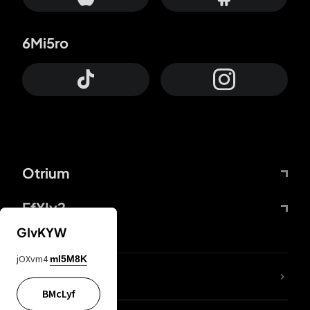
6Mi5ro
Otrium
FfYIy2
GIvKYW
jOXvm4
mI5M8K
ZbBJcb
BMcLyf