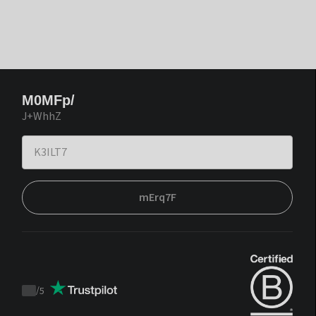
M0MFp/
J+WhhZ
mErq7F
/
5
Trustpilot
score