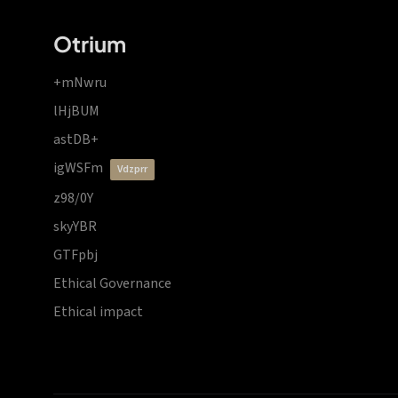
Otrium
+mNwru
lHjBUM
astDB+
igWSFm
vdzprr
z98/0Y
skyYBR
GTFpbj
Ethical Governance
Ethical impact