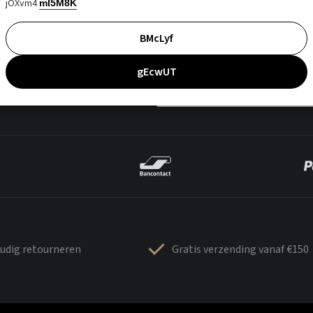
jOXvm4
mI5M8K
BMcLyf
gEcwUT
udig retourneren
Gratis verzending vanaf €150