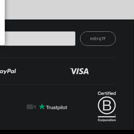
mErq7F
/
5
Trustpilot
score