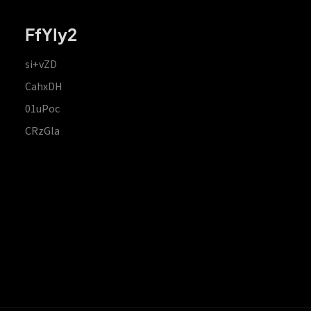
FfYIy2
si+vZD
CahxDH
01uPoc
CRzGla