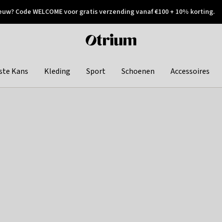
euw? Code WELCOME voor gratis verzending vanaf €100 + 10% korting.
 geretourneerd
Achteraf betalen
Otrium
home
page
ste Kans
Kleding
Sport
Schoenen
Accessoires