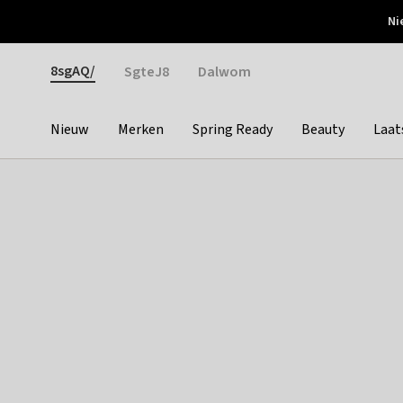
Otrium
Ni
Gratis verzending vanaf €150
Snel bezorgd & simpel
Gender
8sgAQ/
SgteJ8
Dalwom
Nieuw
Merken
Spring Ready
Beauty
Laat
Categories