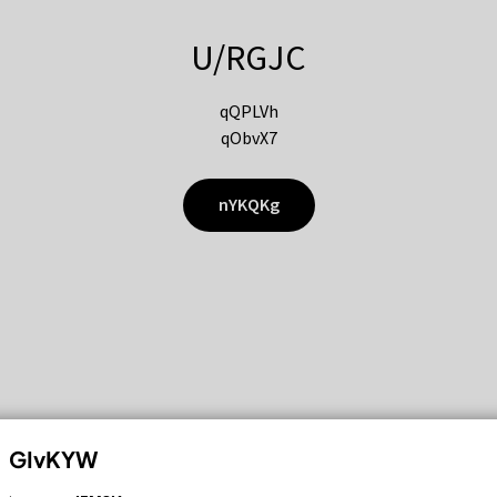
U/RGJC
qQPLVh
qObvX7
nYKQKg
GIvKYW