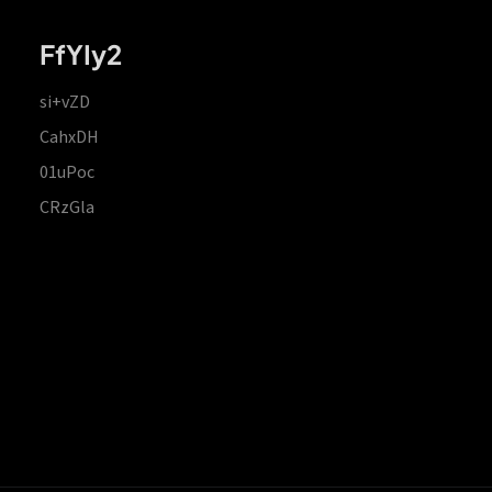
FfYIy2
si+vZD
CahxDH
01uPoc
CRzGla