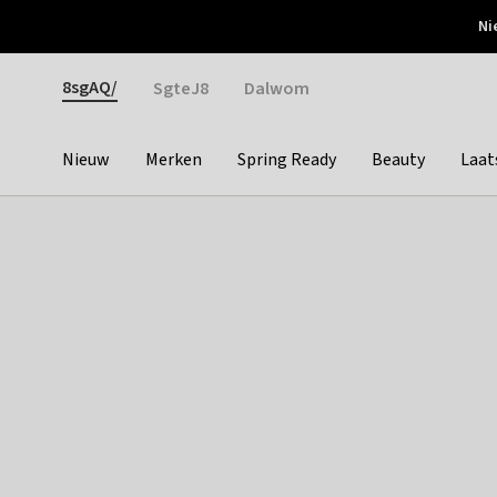
Otrium
Ni
Gratis verzending vanaf €150
Snel bezorgd & simpel
Gender
8sgAQ/
SgteJ8
Dalwom
Nieuw
Merken
Spring Ready
Beauty
Laat
Categories