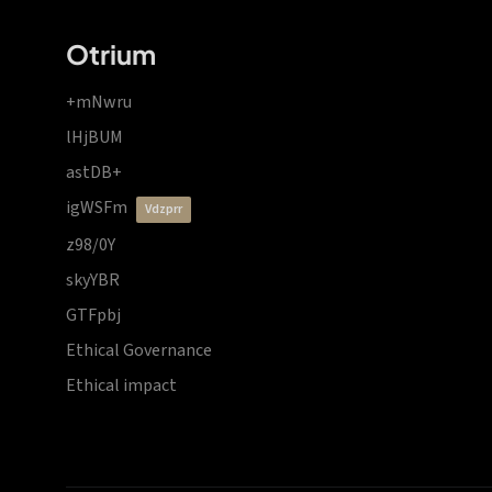
Otrium
+mNwru
lHjBUM
astDB+
igWSFm
vdzprr
z98/0Y
skyYBR
GTFpbj
Ethical Governance
Ethical impact