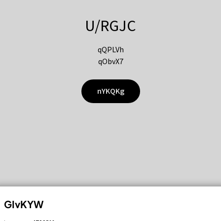
U/RGJC
qQPLVh
qObvX7
nYKQKg
GIvKYW