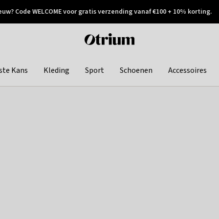
euw? Code WELCOME voor gratis verzending vanaf €100 + 10% korting.
 geretourneerd
Achteraf betalen
Otrium
home
page
ste Kans
Kleding
Sport
Schoenen
Accessoires