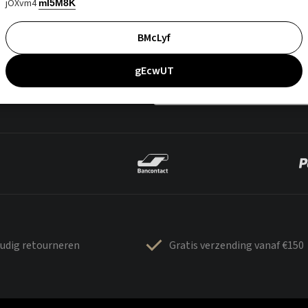
jOXvm4
mI5M8K
BMcLyf
gEcwUT
udig retourneren
Gratis verzending vanaf €150