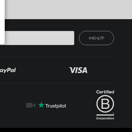
mErq7F
/
5
Trustpilot
score