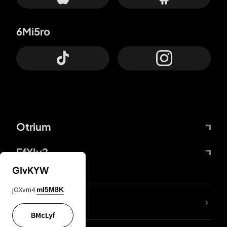
6Mi5ro
Otrium
FfYIy2
GIvKYW
jOXvm4
mI5M8K
ZbBJcb
BMcLyf