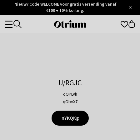
Otrium
Nieuw? Code WELCOME voor gratis verzending vanaf
/
5
Trustpilot
€100 + 10% korting.
score
Otrium
Categories
home
page
U/RGJC
qQPLVh
qObvX7
nYKQKg