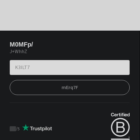
M0MFp/
J+WhhZ
mErq7F
/
5
Trustpilot
score