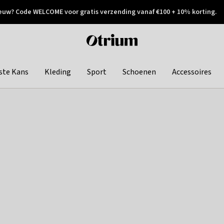
euw? Code WELCOME voor gratis verzending vanaf €100 + 10% korting.
 geretourneerd
Achteraf betalen
Otrium
home
page
ste Kans
Kleding
Sport
Schoenen
Accessoires