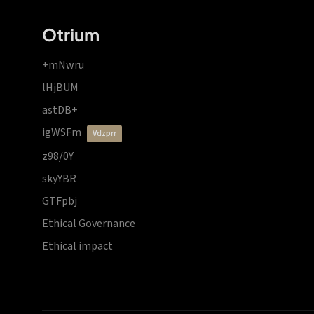
Otrium
+mNwru
lHjBUM
astDB+
igWSFm
vdzprr
z98/0Y
skyYBR
GTFpbj
Ethical Governance
Ethical impact