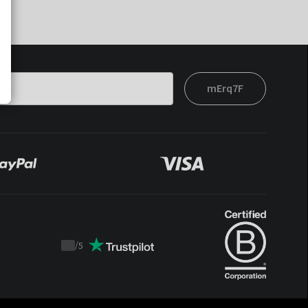
mErq7F
/
5
Trustpilot
score