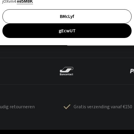
jOXvm4
mI5M8K
BMcLyf
gEcwUT
udig retourneren
Gratis verzending vanaf €150