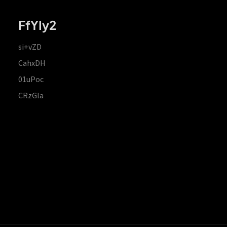
FfYIy2
si+vZD
CahxDH
01uPoc
CRzGla