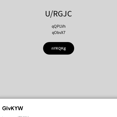
U/RGJC
qQPLVh
qObvX7
nYKQKg
GIvKYW