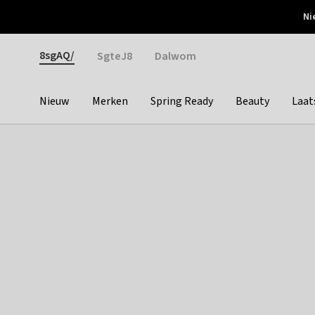
Otrium
Ni
Gratis verzending vanaf €150
Snel bezorgd & simpel
Gender
8sgAQ/
SgteJ8
Dalwom
Nieuw
Merken
Spring Ready
Beauty
Laat
Categories