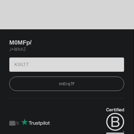
M0MFp/
J+WhhZ
mErq7F
/
5
Trustpilot
score