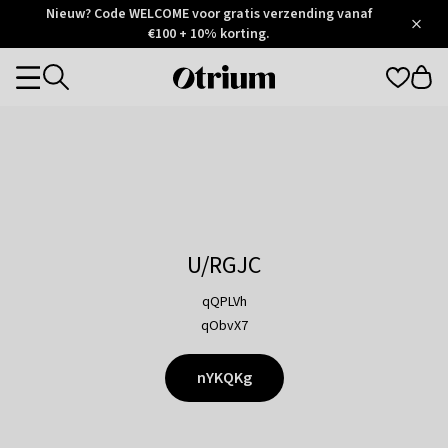
Otrium
Nieuw? Code WELCOME voor gratis verzending vanaf
/
5
Trustpilot
€100 + 10% korting.
score
Otrium
Categories
home
page
U/RGJC
qQPLVh
qObvX7
nYKQKg