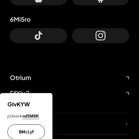
6Mi5ro
Otrium
FfYIy2
GIvKYW
jOXvm4
mI5M8K
ZbBJcb
BMcLyf