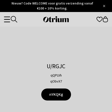
Otrium
Nieuw? Code WELCOME voor gratis verzending vanaf
/
5
Trustpilot
€100 + 10% korting.
score
Otrium
Categories
home
page
U/RGJC
qQPLVh
qObvX7
nYKQKg