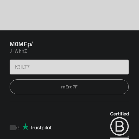
M0MFp/
J+WhhZ
mErq7F
/
5
Trustpilot
score