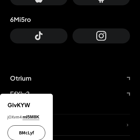
6Mi5ro
Otrium
FfYIy2
GIvKYW
jOXvm4
mI5M8K
ZbBJcb
BMcLyf