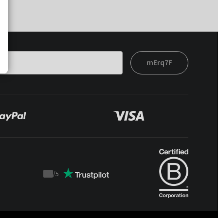
mErq7F
/
5
Trustpilot
score