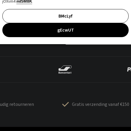
jOXvm4
mI5M8K
BMcLyf
gEcwUT
udig retourneren
Gratis verzending vanaf €150