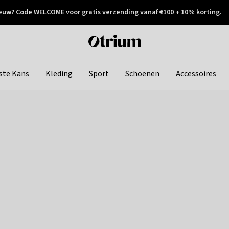
euw? Code WELCOME voor gratis verzending vanaf €100 + 10% korting.
 geretourneerd
Achteraf betalen
Otrium
home
page
ste Kans
Kleding
Sport
Schoenen
Accessoires