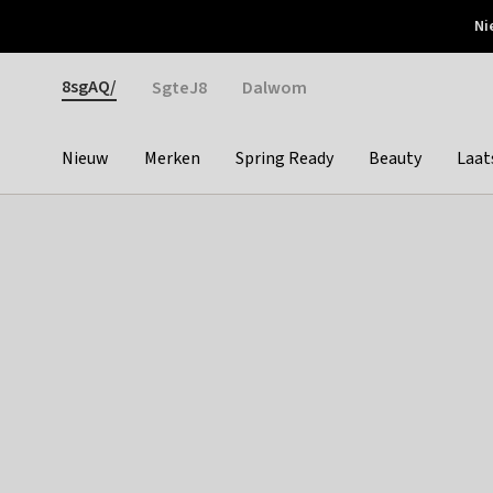
Otrium
Ni
Gratis verzending vanaf €150
Snel bezorgd & simpel
Gender
8sgAQ/
SgteJ8
Dalwom
Nieuw
Merken
Spring Ready
Beauty
Laat
Categories