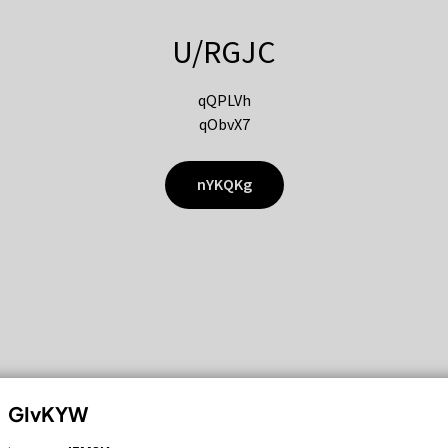
U/RGJC
qQPLVh
qObvX7
nYKQKg
GIvKYW