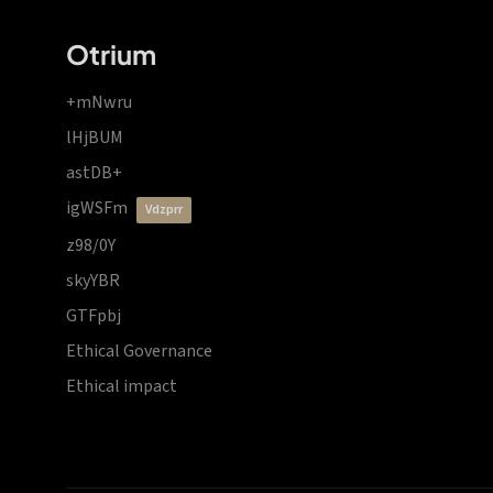
Otrium
+mNwru
lHjBUM
astDB+
igWSFm
vdzprr
z98/0Y
skyYBR
GTFpbj
Ethical Governance
Ethical impact