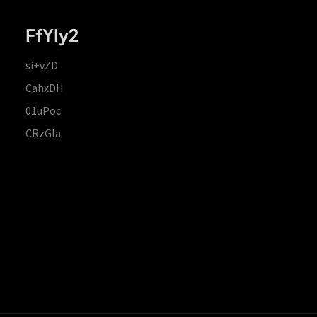
FfYIy2
si+vZD
CahxDH
01uPoc
CRzGla