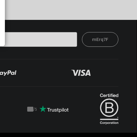
mErq7F
/
5
Trustpilot
score