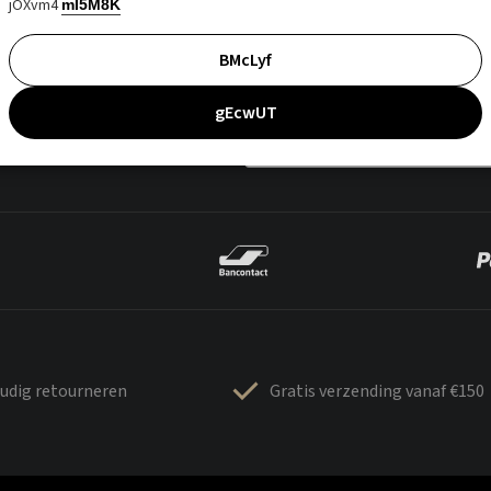
jOXvm4
mI5M8K
BMcLyf
gEcwUT
udig retourneren
Gratis verzending vanaf €150