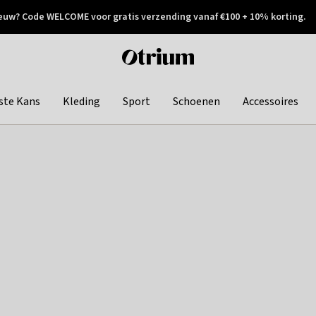
euw? Code WELCOME voor gratis verzending vanaf €100 + 10% korting.
 geretourneerd
Achteraf betalen
Otrium
home
page
ste Kans
Kleding
Sport
Schoenen
Accessoires