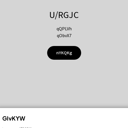
U/RGJC
qQPLVh
qObvX7
nYKQKg
GIvKYW