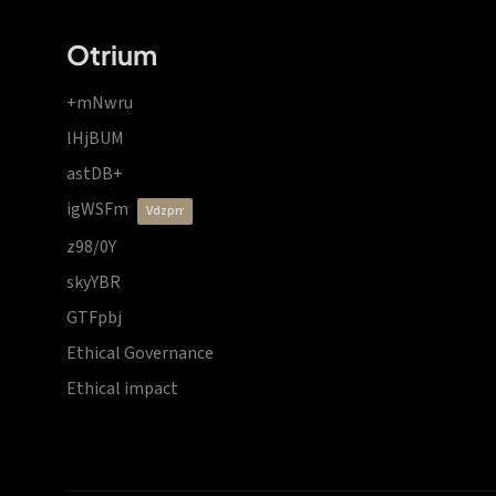
Otrium
+mNwru
lHjBUM
astDB+
igWSFm
vdzprr
z98/0Y
skyYBR
GTFpbj
Ethical Governance
Ethical impact