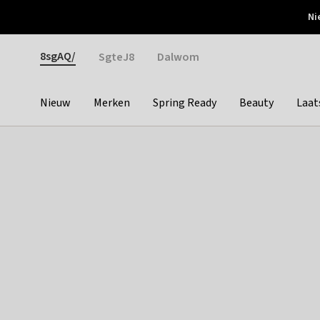
Otrium
Ni
Gratis verzending vanaf €150
Snel bezorgd & simpel
Gender
8sgAQ/
SgteJ8
Dalwom
Nieuw
Merken
Spring Ready
Beauty
Laat
Categories