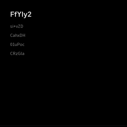
FfYIy2
si+vZD
CahxDH
01uPoc
CRzGla