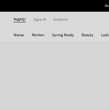
Otrium
Ni
Gratis verzending vanaf €150
Snel bezorgd & simpel
Gender
8sgAQ/
SgteJ8
Dalwom
Nieuw
Merken
Spring Ready
Beauty
Laat
Categories