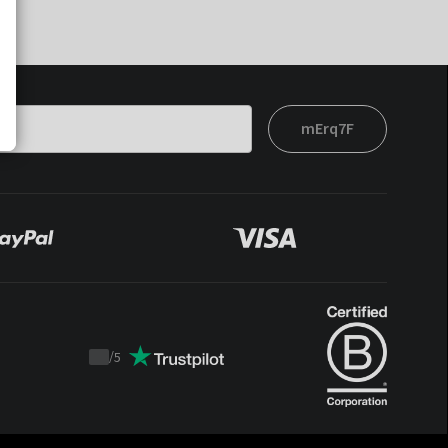
mErq7F
/
5
Trustpilot
score