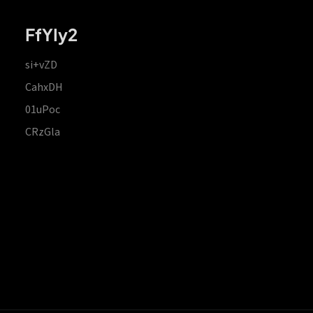
FfYIy2
si+vZD
CahxDH
01uPoc
CRzGla