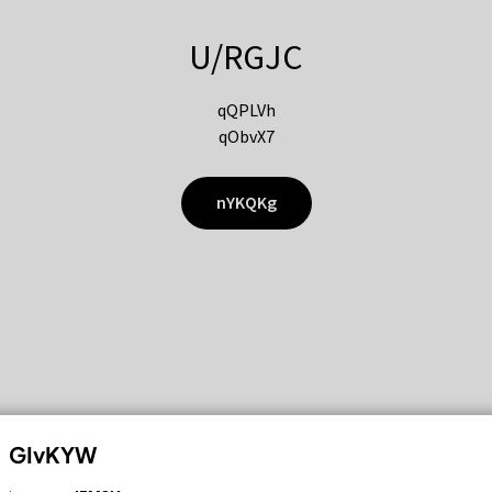
U/RGJC
qQPLVh
qObvX7
nYKQKg
GIvKYW