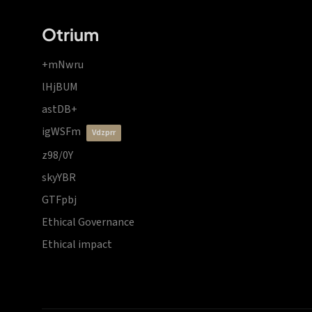
Otrium
+mNwru
lHjBUM
astDB+
igWSFm
vdzprr
z98/0Y
skyYBR
GTFpbj
Ethical Governance
Ethical impact