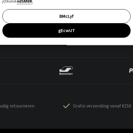
jOXvm4
mI5M8K
BMcLyf
gEcwUT
udig retourneren
Gratis verzending vanaf €150