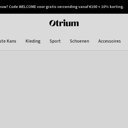
euw? Code WELCOME voor gratis verzending vanaf €100 + 10% korting.
 geretourneerd
Achteraf betalen
Otrium
home
page
ste Kans
Kleding
Sport
Schoenen
Accessoires