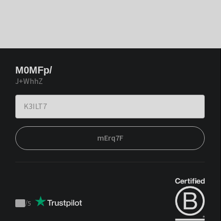
M0MFp/
J+WhhZ
mErq7F
/
5
Trustpilot
score