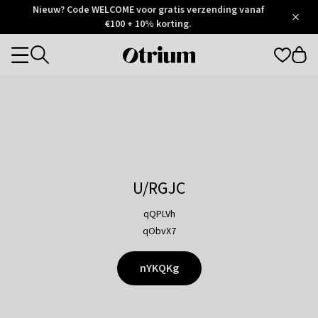
Otrium
Nieuw? Code WELCOME voor gratis verzending vanaf
/
5
Trustpilot
€100 + 10% korting.
score
Otrium
Categories
home
page
U/RGJC
qQPLVh
qObvX7
nYKQKg