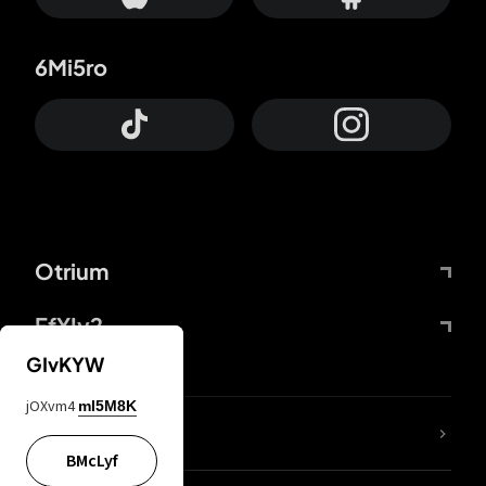
6Mi5ro
Otrium
FfYIy2
GIvKYW
jOXvm4
mI5M8K
ZbBJcb
BMcLyf