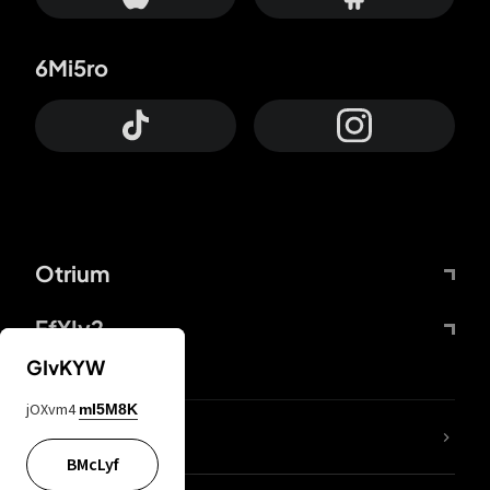
6Mi5ro
Otrium
FfYIy2
GIvKYW
jOXvm4
mI5M8K
ZbBJcb
BMcLyf