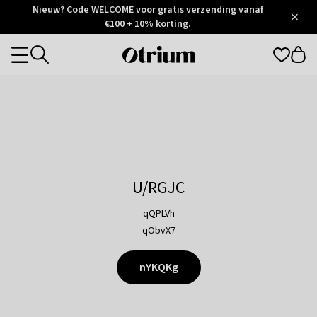
Otrium
Nieuw? Code WELCOME voor gratis verzending vanaf
/
5
Trustpilot
€100 + 10% korting.
score
Otrium
Categories
home
page
U/RGJC
qQPLVh
qObvX7
nYKQKg