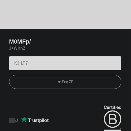
M0MFp/
J+WhhZ
mErq7F
/
5
Trustpilot
score