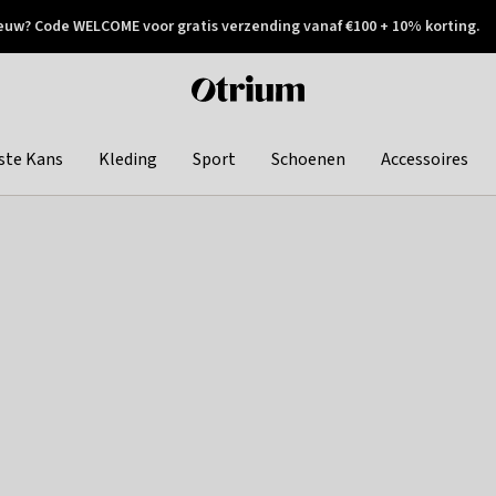
euw? Code WELCOME voor gratis verzending vanaf €100 + 10% korting.
 geretourneerd
Achteraf betalen
Otrium
home
page
ste Kans
Kleding
Sport
Schoenen
Accessoires