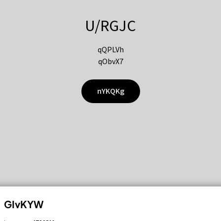
U/RGJC
qQPLVh
qObvX7
nYKQKg
GIvKYW