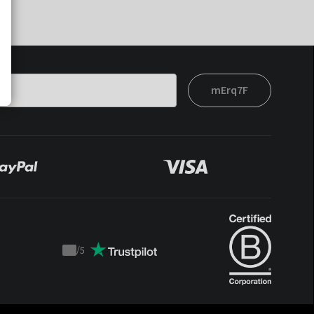
mErq7F
/
5
Trustpilot
score