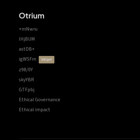
Otrium
+mNwru
lHjBUM
astDB+
igWSFm
vdzprr
z98/0Y
skyYBR
GTFpbj
Ethical Governance
Ethical impact