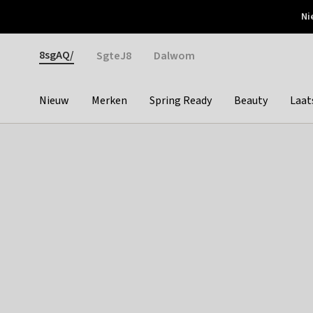
Otrium
Ni
Gratis verzending vanaf €150
Snel bezorgd & simpel
Gender
8sgAQ/
SgteJ8
Dalwom
Nieuw
Merken
Spring Ready
Beauty
Laat
Categories