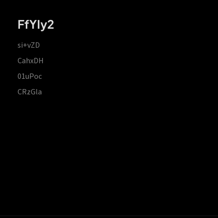
FfYIy2
si+vZD
CahxDH
01uPoc
CRzGla