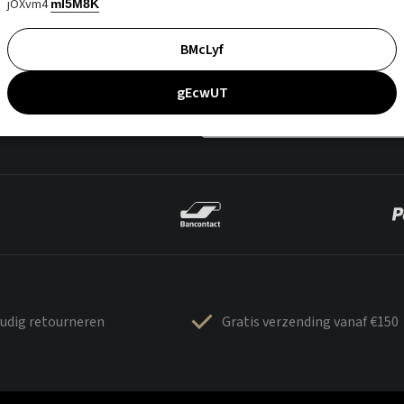
jOXvm4
mI5M8K
BMcLyf
gEcwUT
udig retourneren
Gratis verzending vanaf €150