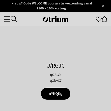
Otrium
Nieuw? Code WELCOME voor gratis verzending vanaf
/
5
Trustpilot
€100 + 10% korting.
score
Otrium
Categories
home
page
U/RGJC
qQPLVh
qObvX7
nYKQKg