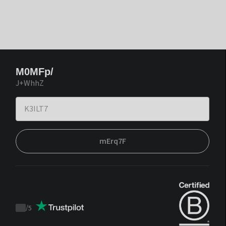
M0MFp/
J+WhhZ
mErq7F
/
5
Trustpilot
score