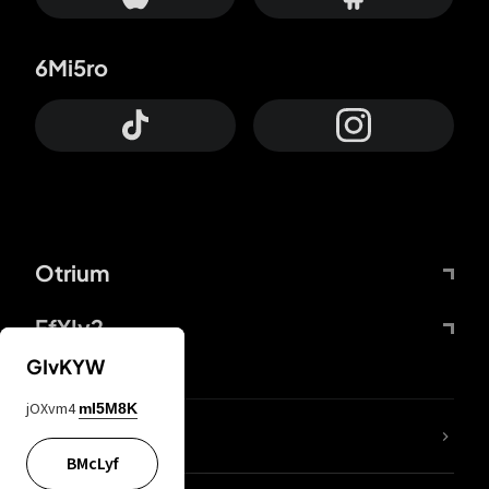
6Mi5ro
Otrium
FfYIy2
GIvKYW
jOXvm4
mI5M8K
ZbBJcb
BMcLyf