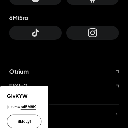
6Mi5ro
Otrium
FfYIy2
GIvKYW
jOXvm4
mI5M8K
ZbBJcb
BMcLyf