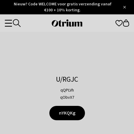
Otrium
Nieuw? Code WELCOME voor gratis verzending vanaf
/
5
Trustpilot
€100 + 10% korting.
score
Otrium
Categories
home
page
U/RGJC
qQPLVh
qObvX7
nYKQKg