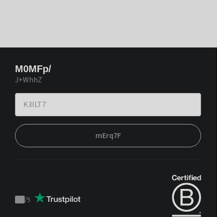
M0MFp/
J+WhhZ
mErq7F
/
5
Trustpilot
score