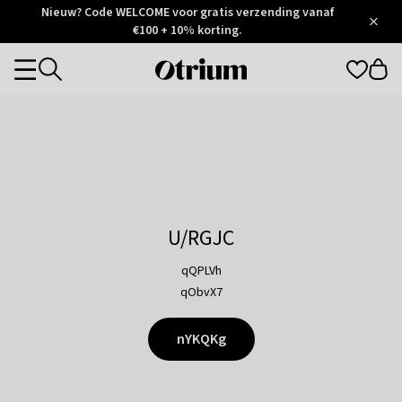
Otrium
Nieuw? Code WELCOME voor gratis verzending vanaf
/
5
Trustpilot
€100 + 10% korting.
score
Otrium
Categories
home
page
U/RGJC
qQPLVh
qObvX7
nYKQKg