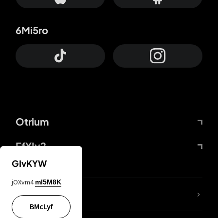
6Mi5ro
Otrium
FfYIy2
GIvKYW
jOXvm4
mI5M8K
ZbBJcb
BMcLyf