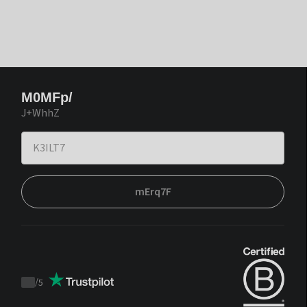
M0MFp/
J+WhhZ
mErq7F
/
5
Trustpilot
score