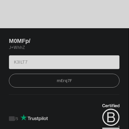
M0MFp/
J+WhhZ
mErq7F
/
5
Trustpilot
score