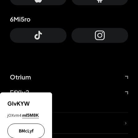
6Mi5ro
Otrium
FfYIy2
GIvKYW
jOXvm4
mI5M8K
ZbBJcb
BMcLyf