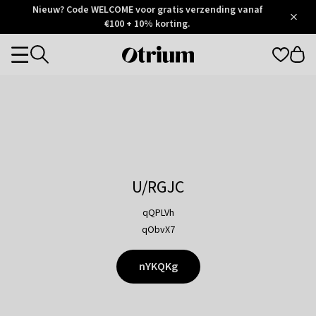
Otrium
Nieuw? Code WELCOME voor gratis verzending vanaf
/
5
Trustpilot
€100 + 10% korting.
score
Otrium
Categories
home
page
U/RGJC
qQPLVh
qObvX7
nYKQKg