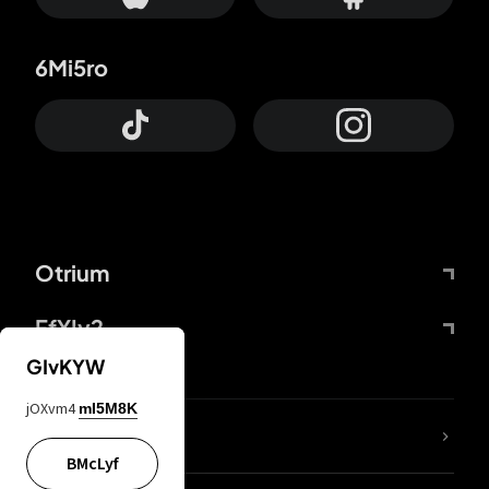
6Mi5ro
Otrium
FfYIy2
GIvKYW
jOXvm4
mI5M8K
ZbBJcb
BMcLyf