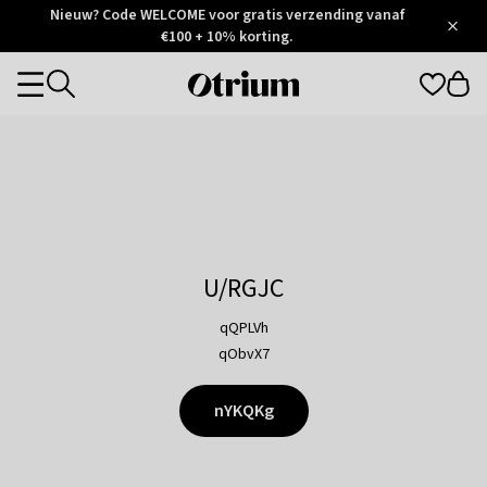
Otrium
Nieuw? Code WELCOME voor gratis verzending vanaf
/
5
Trustpilot
€100 + 10% korting.
score
Otrium
Categories
home
page
U/RGJC
qQPLVh
qObvX7
nYKQKg