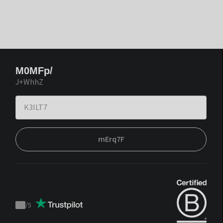
M0MFp/
J+WhhZ
mErq7F
/
5
Trustpilot
score