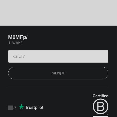
M0MFp/
J+WhhZ
mErq7F
/
5
Trustpilot
score