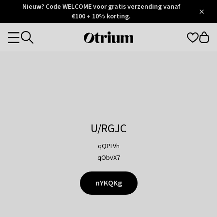
Otrium
Nieuw? Code WELCOME voor gratis verzending vanaf
/
5
Trustpilot
€100 + 10% korting.
score
Otrium
Categories
home
page
U/RGJC
qQPLVh
qObvX7
nYKQKg