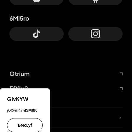
6Mi5ro
Otrium
FfYIy2
GIvKYW
jOXvm4
mI5M8K
ZbBJcb
BMcLyf