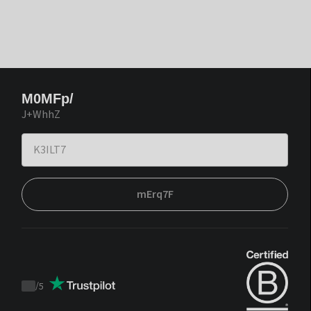
M0MFp/
J+WhhZ
mErq7F
/
5
Trustpilot
score