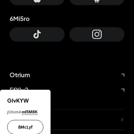
6Mi5ro
Otrium
FfYIy2
GIvKYW
jOXvm4
mI5M8K
ZbBJcb
BMcLyf