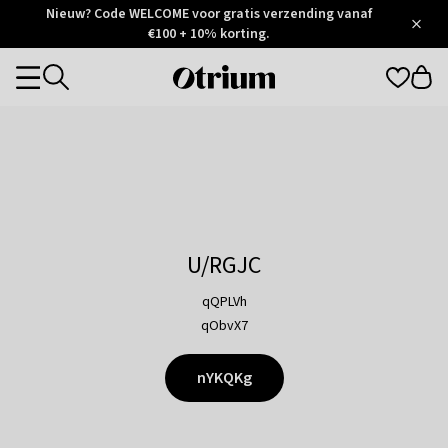
Otrium
Nieuw? Code WELCOME voor gratis verzending vanaf
/
5
Trustpilot
€100 + 10% korting.
score
Otrium
Categories
home
page
U/RGJC
qQPLVh
qObvX7
nYKQKg