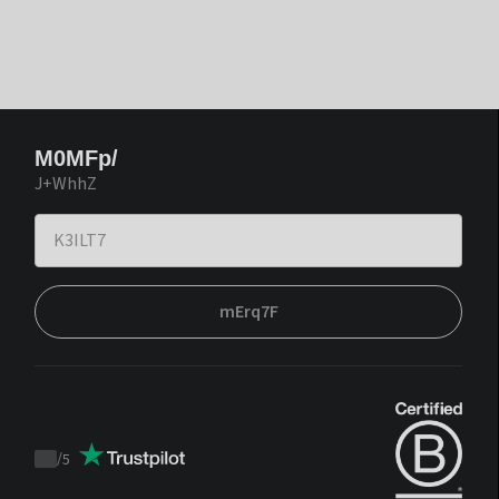
M0MFp/
J+WhhZ
mErq7F
/
5
Trustpilot
score