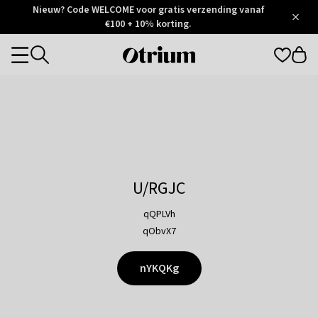
Otrium
Nieuw? Code WELCOME voor gratis verzending vanaf
/
5
Trustpilot
€100 + 10% korting.
score
Otrium
Categories
home
page
U/RGJC
qQPLVh
qObvX7
nYKQKg