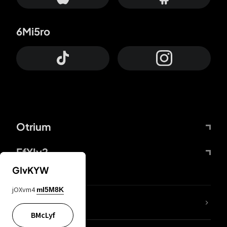
6Mi5ro
Otrium
FfYIy2
GIvKYW
jOXvm4
mI5M8K
ZbBJcb
BMcLyf