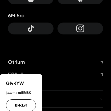
6Mi5ro
Otrium
FfYIy2
GIvKYW
jOXvm4
mI5M8K
ZbBJcb
BMcLyf