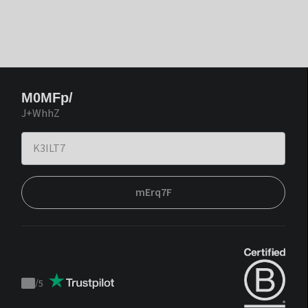
M0MFp/
J+WhhZ
mErq7F
/
5
Trustpilot
score