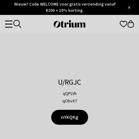
Otrium
Nieuw? Code WELCOME voor gratis verzending vanaf
/
5
Trustpilot
€100 + 10% korting.
score
Otrium
Categories
home
page
U/RGJC
qQPLVh
qObvX7
nYKQKg